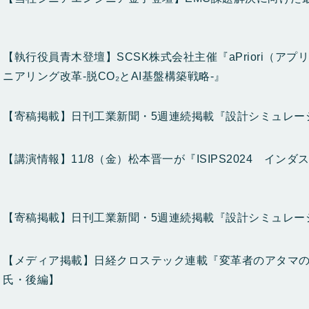
【執行役員青木登壇】SCSK株式会社主催『aPriori（ア
ニアリング改革-脱CO₂とAI基盤構築戦略-』
【寄稿掲載】日刊工業新聞・5週連続掲載『設計シミュレー
【講演情報】11/8（金）松本晋一が『ISIPS2024 イン
【寄稿掲載】日刊工業新聞・5週連続掲載『設計シミュレー
【メディア掲載】日経クロステック連載『変革者のアタマの
氏・後編】