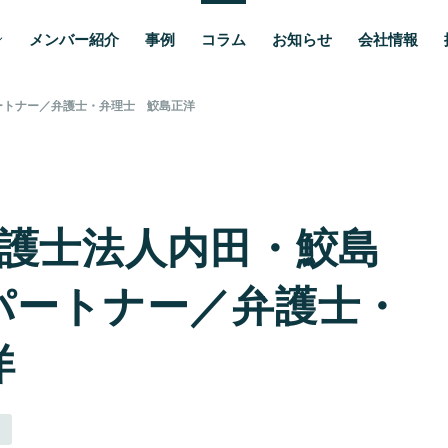
メンバー紹介
事例
コラム
お知らせ
会社情報
ートナー／弁護士・弁理士 鮫島正洋
弁護士法人内田・鮫島
パートナー／弁護士・
洋
』