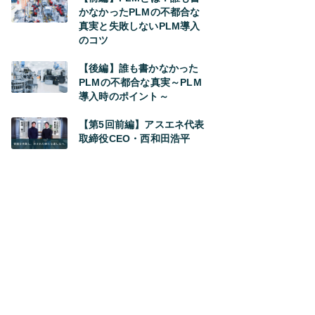
かなかったPLMの不都合な
真実と失敗しないPLM導入
のコツ
【後編】誰も書かなかった
PLMの不都合な真実～PLM
導入時のポイント～
【第5回前編】アスエネ代表
取締役CEO・西和田浩平