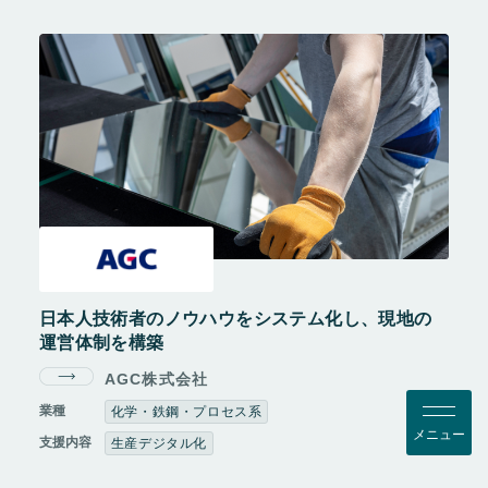
日本人技術者のノウハウをシステム化し、現地の
運営体制を構築
AGC株式会社
業種
化学・鉄鋼・プロセス系
メ
ニ
ュ
ー
支援内容
生産デジタル化
閉
じ
る