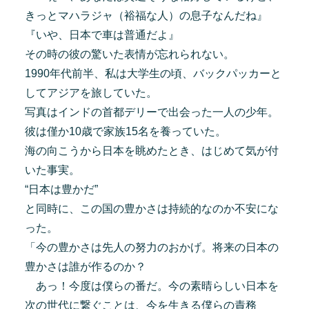
きっとマハラジャ（裕福な人）の息子なんだね』
『いや、日本で車は普通だよ』
その時の彼の驚いた表情が忘れられない。
1990年代前半、私は大学生の頃、バックパッカーと
してアジアを旅していた。
写真はインドの首都デリーで出会った一人の少年。
彼は僅か10歳で家族15名を養っていた。
海の向こうから日本を眺めたとき、はじめて気が付
いた事実。
“日本は豊かだ”
と同時に、この国の豊かさは持続的なのか不安にな
った。
「今の豊かさは先人の努力のおかげ。将来の日本の
豊かさは誰が作るのか？
あっ！今度は僕らの番だ。今の素晴らしい日本を
次の世代に繋ぐことは、今を生きる僕らの責務