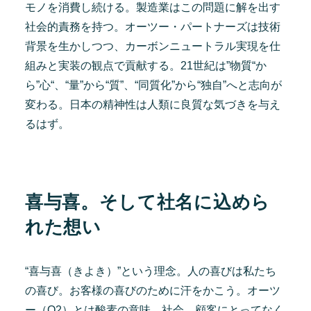
モノを消費し続ける。製造業はこの問題に解を出す
社会的責務を持つ。オーツー・パートナーズは技術
背景を生かしつつ、カーボンニュートラル実現を仕
組みと実装の観点で貢献する。21世紀は”物質“か
ら”心“、“量”から“質”、“同質化”から“独自”へと志向が
変わる。日本の精神性は人類に良質な気づきを与え
るはず。
喜与喜。そして社名に込めら
れた想い
“喜与喜（きよき）”という理念。人の喜びは私たち
の喜び。お客様の喜びのために汗をかこう。オーツ
ー（O2）とは酸素の意味。社会、顧客にとってなく